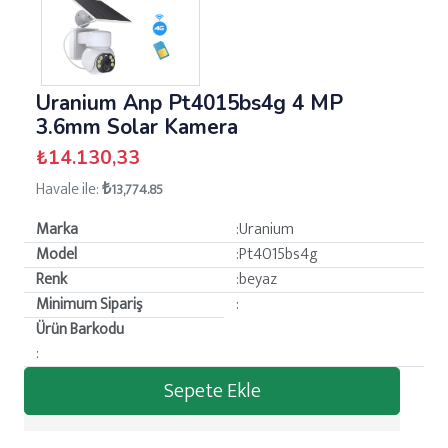
Uranium Anp Pt4015bs4g 4 MP
3.6mm Solar Kamera
₺14.130,33
Havale ile:
₺
13,774.85
Marka
:Uranium
Model
:Pt4015bs4g
Renk
:beyaz
Minimum Sipariş
:
Ürün Barkodu
:
Sepete Ekle