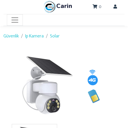
Carin
0
Güvenlik
Ip Kamera
Solar
Previous
Next