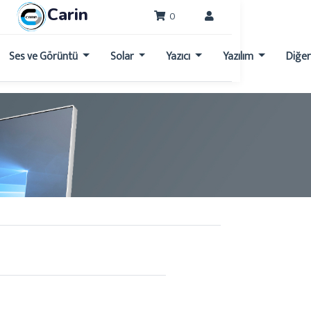
Carin
0
Ses ve Görüntü
Solar
Yazıcı
Yazılım
Diğe