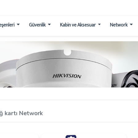
leşenleri
Güvenlik
Kabin ve Aksesuar
Network
ğ kartı Network