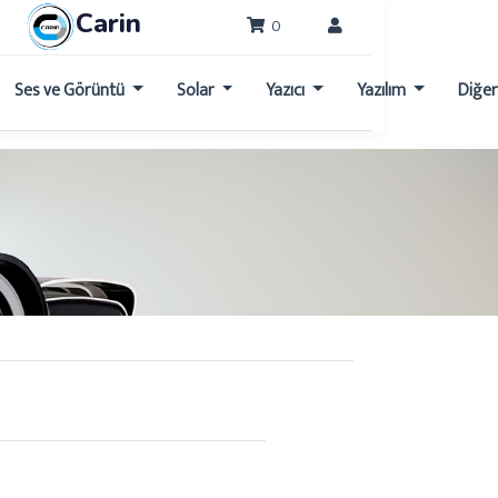
Carin
0
Ses ve Görüntü
Solar
Yazıcı
Yazılım
Diğe