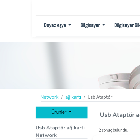
Beyaz eşya
Bilgisayar
Bilgisayar Bi
Network
ağ kartı
Usb Ataptör
Ürünler
Usb Ataptör a
Usb Ataptör ağ kartı
2
sonuç bulundu.
Network