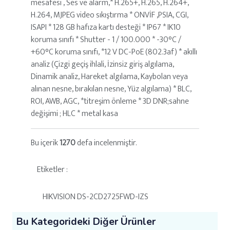
mesafesi , Ses ve alarm,* H.265+, H.265, H.264+,
H.264, MJPEG video sıkıştırma * ONVİF ,PSIA, CGI,
ISAPI * 128 GB hafıza kartı desteği * IP67 * IK10
koruma sınıfı * Shutter - 1 / 100.000 * -30°C /
+60°C koruma sınıfı, *12 V DC-PoE (802.3af) * akıllı
analiz (Çizgi geçiş ihlali, İzinsiz giriş algılama,
Dinamik analiz, Hareket algılama, Kaybolan veya
alınan nesne, bırakılan nesne, Yüz algılama) * BLC,
ROI, AWB, AGC, *titreşim önleme * 3D DNR;sahne
değişimi ; HLC * metal kasa
Bu içerik
1270
defa incelenmiştir.
Etiketler :
HIKVISION DS-2CD2725FWD-IZS
Bu Kategorideki Diğer Ürünler