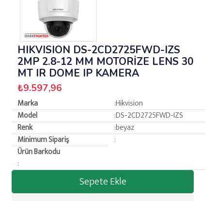
HIKVISION DS-2CD2725FWD-IZS
2MP 2.8-12 MM MOTORİZE LENS 30
MT IR DOME IP KAMERA
₺9.597,96
Marka
:Hikvision
Model
:DS-2CD2725FWD-IZS
Renk
:beyaz
Minimum Sipariş
:
Ürün Barkodu
:
Sepete Ekle