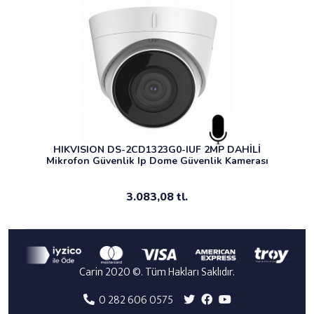
HIKVISION DS-2CD1323G0-IUF 2MP DAHİLİ
Mikrofon Güvenlik Ip Dome Güvenlik Kamerası
3.083,08 tl.
Carin 2020 ©. Tüm Hakları Saklıdır.
0 282 606 0575