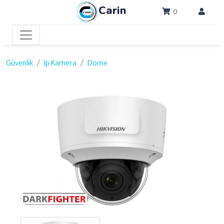
Carin
0
Güvenlik
Ip Kamera
Dome
Previous
Next